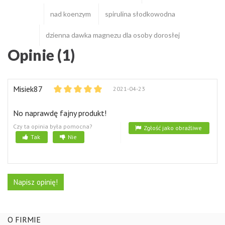
nad koenzym
spirulina słodkowodna
dzienna dawka magnezu dla osoby dorosłej
Opinie (1)
Misiek87
2021-04-23
No naprawdę fajny produkt!
Czy ta opinia była pomocna?
Zgłość jako obraźliwe
Tak
Nie
Napisz opinię!
O FIRMIE