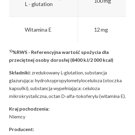
100 mg
L - glutation
Witamina E
12 mg
1)
%RWS - Referencyjna wartość spożycia dla
przeciętnej osoby dorosłej (8400 kJ/2 000 kcal)
Składniki:
zredukowany L-glutation, substancja
glazurująca: hydroksypropylometyloceluloza (otoczka
kapsułki), substancja wypełniająca: celuloza
mikrokrystaliczna, octan D-alfa-tokoferylu (witamina E).
Kraj pochodzenia:
Niemcy
Producent: