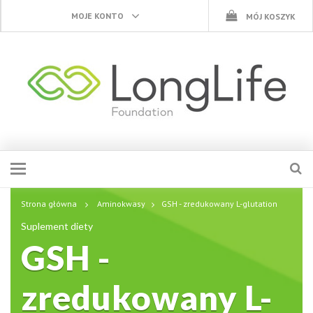
MOJE KONTO
MÓJ KOSZYK
Strona główna
Aminokwasy
GSH - zredukowany L-glutation
Suplement diety
GSH -
zredukowany L-