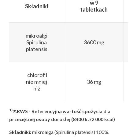
w 9
Składniki
tabletkach
mikroalgi
Spirulina
3600 mg
platensis
chlorofil
nie mniej
36 mg
niż
1)
%RWS - Referencyjna wartość spożycia dla
przeciętnej osoby dorosłej (8400 kJ/2 000 kcal)
Składniki:
mikroalga (Spirulina platensis) 100%.