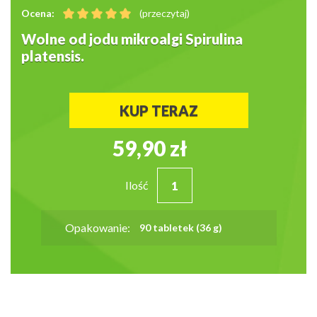
Ocena:
(przeczytaj)
Wolne od jodu mikroalgi Spirulina
platensis.
KUP TERAZ
59,90 zł
Ilość
Opakowanie:
90 tabletek (36 g)