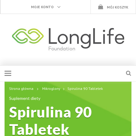
MOJE KONTO
MÓJ KOSZYK
Strona główna
Mikroglony
Spirulina 90 Tabletek
Suplement diety
Spirulina 90
Tabletek