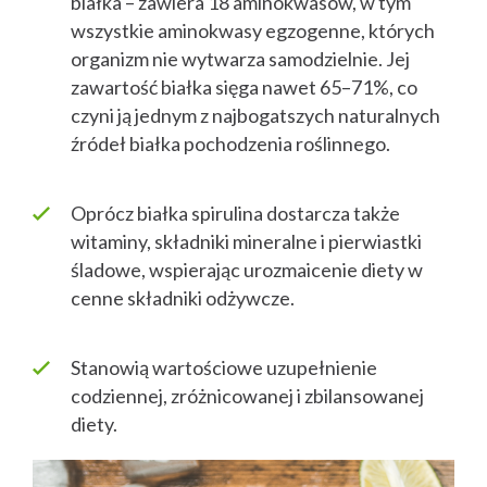
białka – zawiera 18 aminokwasów, w tym
wszystkie aminokwasy egzogenne, których
organizm nie wytwarza samodzielnie. Jej
zawartość białka sięga nawet 65–71%, co
czyni ją jednym z najbogatszych naturalnych
źródeł białka pochodzenia roślinnego.
Oprócz białka spirulina dostarcza także
witaminy, składniki mineralne i pierwiastki
śladowe, wspierając urozmaicenie diety w
cenne składniki odżywcze.
Stanowią wartościowe uzupełnienie
codziennej, zróżnicowanej i zbilansowanej
diety.