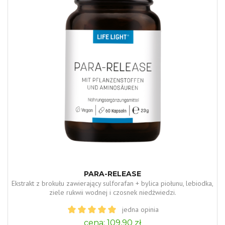
PARA-RELEASE
Ekstrakt z brokułu zawierający sulforafan + bylica piołunu, lebiodka,
ziele rukwii wodnej i czosnek niedżwiedzi.
jedna opinia
cena: 109,90 zł