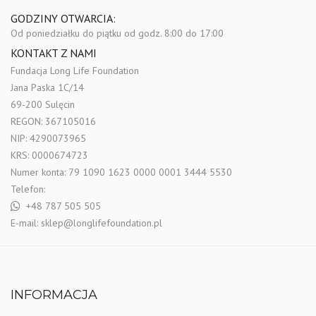
GODZINY OTWARCIA:
Od poniedziałku do piątku
od godz. 8:00 do 17:00
KONTAKT Z NAMI
Fundacja Long Life Foundation
Jana Paska 1C/14
69-200 Sulęcin
REGON: 367105016
NIP: 4290073965
KRS: 0000674723
Numer konta: 79 1090 1623 0000 0001 3444 5530
Telefon:
+48 787 505 505
E-mail:
sklep@longlifefoundation.pl
INFORMACJA