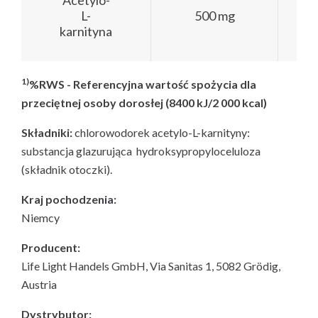
Acetylo-
L-
500 mg
karnityna
1)
%RWS - Referencyjna wartość spożycia dla
przeciętnej osoby dorosłej (8400 kJ/2 000 kcal)
Składniki:
chlorowodorek acetylo-L-karnityny:
substancja glazurująca hydroksypropyloceluloza
(składnik otoczki).
Kraj pochodzenia:
Niemcy
Producent:
Life Light Handels GmbH, Via Sanitas 1, 5082 Grödig,
Austria
Dystrybutor: