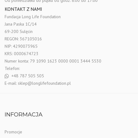
Od poniedziałku do piątku
od godz. 8:00 do 17:00
KONTAKT Z NAMI
Fundacja Long Life Foundation
Jana Paska 1C/14
69-200 Sulęcin
REGON: 367105016
NIP: 4290073965
KRS: 0000674723
Numer konta: 79 1090 1623 0000 0001 3444 5530
Telefon:
+48 787 505 505
E-mail:
sklep@longlifefoundation.pl
INFORMACJA
Promocje