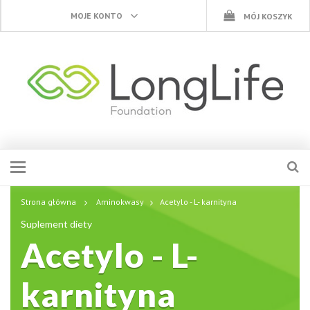
MOJE KONTO
MÓJ KOSZYK
Strona główna
Aminokwasy
Acetylo - L- karnityna
Suplement diety
Acetylo - L-
karnityna