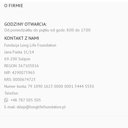
O FIRMIE
GODZINY OTWARCIA:
Od poniedziałku do piątku
od godz. 8:00 do 17:00
KONTAKT Z NAMI
Fundacja Long Life Foundation
Jana Paska 1C/14
69-200 Sulęcin
REGON: 367105016
NIP: 4290073965
KRS: 0000674723
Numer konta: 79 1090 1623 0000 0001 3444 5530
Telefon:
+48 787 505 505
E-mail:
sklep@longlifefoundation.pl