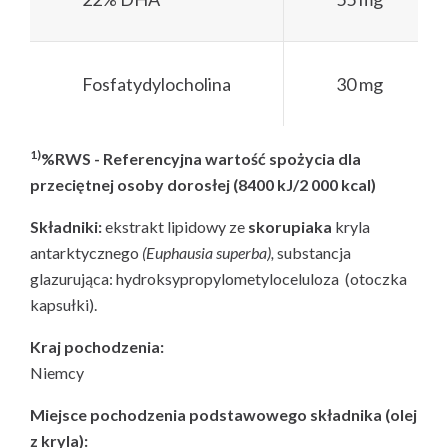
Fosfatydylocholina
30 mg
1)
%RWS - Referencyjna wartość spożycia dla
przeciętnej osoby dorosłej (8400 kJ/2 000 kcal)
Składniki:
ekstrakt lipidowy ze
skorupiaka
kryla
antarktycznego
(
Euphausia superba),
substancja
glazurująca: hydroksypropylometyloceluloza (otoczka
kapsułki).
Kraj pochodzenia:
Niemcy
Miejsce pochodzenia podstawowego składnika (olej
z kryla):