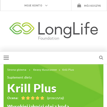
MOJE KONTO
MÓJ KOSZYK
Strona główna
Kwasy tłuszczowe
Krill Plus
Suplement diety
Krill Plus
Ocena:
(przeczytaj)
Wysokiej jakości olej z kryla