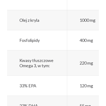
Olej z kryla
1000 mg
Fosfolipidy
400 mg
Kwasy tłuszczowe
220 mg
Omega 3, w tym:
33% EPA
120 mg
22% DHA
55 mg