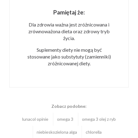
Pamiętaj że:
Dla zdrowia ważna jest zróżnicowana i
zrównoważona dieta oraz zdrowy tryb
życia.
Suplementy diety nie mogą być
stosowane jako substytuty (zamienniki)
zróżnicowanej diety.
Zobacz podobne:
lunacol opinie
omega 3
omega 3 olej z ryb
niebieskozielona alga
chlorella