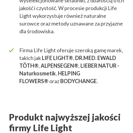
wyselekcjonowane składniki, z dbałością o ich
jakość i czystość. W procesie produkcji Life
Light wykorzystuje również naturalne
surowce oraz metody uznawane za przyjazne
dla środowiska.
Firma Life Light oferuje szeroką gamę marek,
takich jak
LIFE LIGHT®
,
DR.MED. EWALD
TÖTH®
,
ALPENSEGEN®
,
LIEBER NATUR -
Naturkosmetik
,
HELPING
FLOWERS®
oraz
BODYCHANGE
.
Produkt najwyższej jakości
firmy Life Light